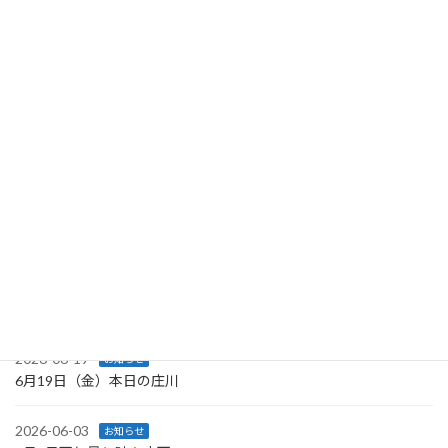
最近の投稿
2026-07-29
お知らせ
7月29日庄川河川情報
2026-07-28
イベント
８月２日庄川あゆつかみ捕り大会開催
2026-06-29
釣果情報
6月28日(日)の友釣釣果
2026-06-27
ブログ
解禁からもうすぐ1カ月
2026-06-19
お知らせ
6月19日（金）本日の庄川
2026-06-03
お知らせ