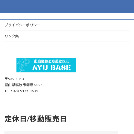
プライバシーポリシー
リンク集
〒939-1313
富山県砺波市柳瀬738-1
TEL : 070-9175-3639
ア
ア
ア
ア
ア
イ
イ
イ
イ
イ
コ
コ
コ
コ
コ
ン
ン
ン
ン
ン
リ
リ
リ
リ
リ
ン
ン
ン
ン
ン
定休日/移動販売日
ク
ク
ク
ク
ク