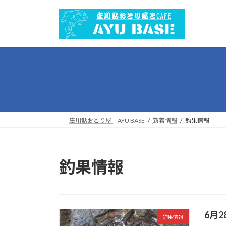
コ
ナ
ン
ビ
テ
ゲ
ン
ー
ツ
シ
へ
ョ
ス
ン
キ
に
ッ
移
プ
動
庄川鮎おとり屋 AYU BASE
新着情報
釣果情報
釣果情報
6月2
釣果情報