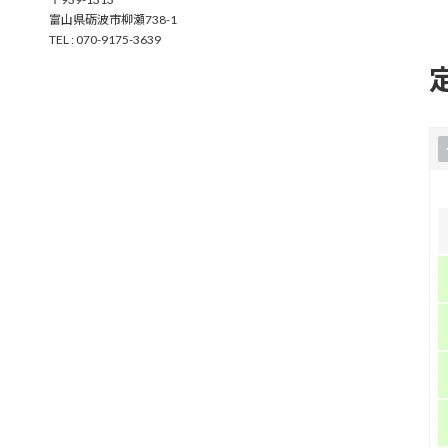
イ
富山県砺波市柳瀬738-1
コ
ン
TEL : 070-9175-3639
リ
ン
ク