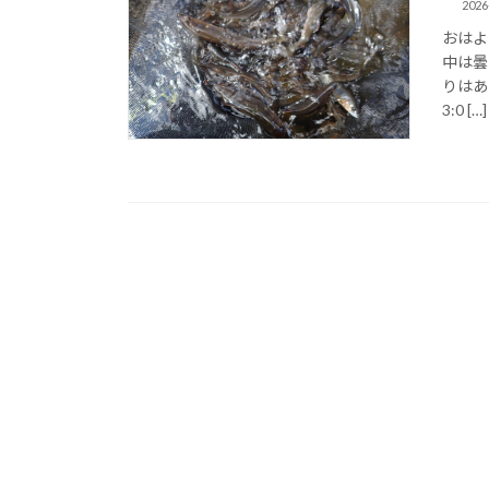
2026
おはよ
中は曇
りはあ
3:0 […]