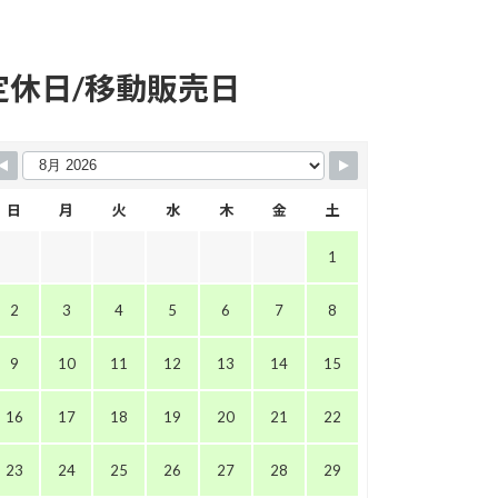
イ
イ
イ
イ
コ
コ
コ
コ
ン
ン
ン
ン
リ
リ
リ
リ
ン
ン
ン
ン
定休日/移動販売日
ク
ク
ク
ク
日
月
火
水
木
金
土
1
2
3
4
5
6
7
8
9
10
11
12
13
14
15
16
17
18
19
20
21
22
23
24
25
26
27
28
29