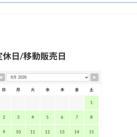
ア
ア
ア
ア
イ
イ
イ
イ
コ
コ
コ
コ
ン
ン
ン
ン
リ
リ
リ
リ
ン
ン
ン
ン
定休日/移動販売日
ク
ク
ク
ク
日
月
火
水
木
金
土
1
2
3
4
5
6
7
8
9
10
11
12
13
14
15