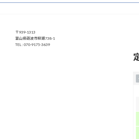
ア
〒939-1313
イ
富山県砺波市柳瀬738-1
コ
ン
TEL : 070-9175-3639
リ
ン
ク