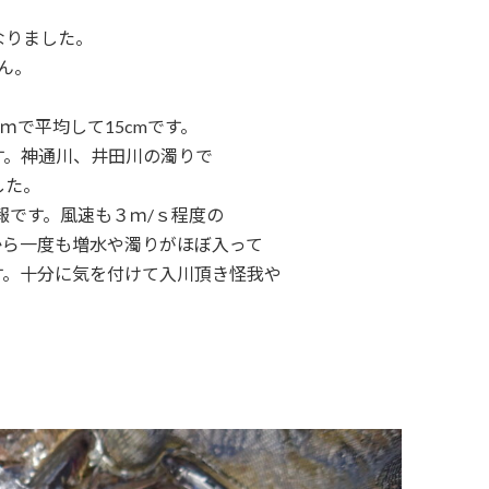
なりました。
ん。
8ｃｍで平均して15cmです。
す。神通川、井田川の濁りで
した。
報です。風速も３ｍ/ｓ程度の
から一度も増水や濁りがほぼ入って
す。十分に気を付けて入川頂き怪我や