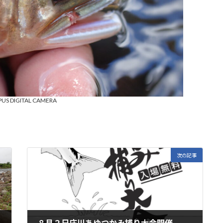
US DIGITAL CAMERA
次の記事
８月２日庄川あゆつかみ捕り大会開催