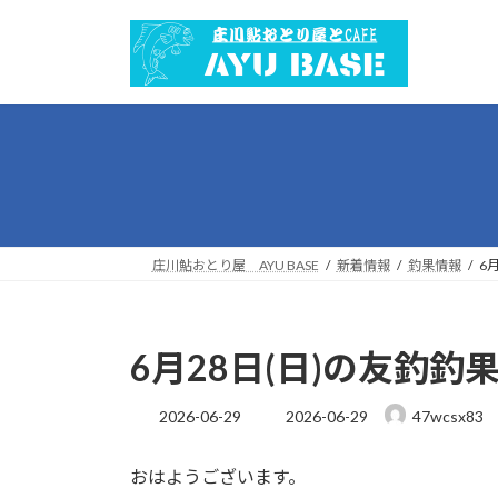
コ
ナ
ン
ビ
テ
ゲ
ン
ー
ツ
シ
へ
ョ
ス
ン
キ
に
ッ
移
プ
動
庄川鮎おとり屋 AYU BASE
新着情報
釣果情報
6
6月28日(日)の友釣釣
最
2026-06-29
2026-06-29
47wcsx83
終
更
おはようございます。
新