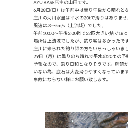
日
AYU BASE店主の山田です。
時
6月28日(日）は午前中は曇り午後から晴れと
:
庄川の河川水量は平水の20tで濁りはありませ
風速は.3～5m/s（上流域）でした。
午前10:00～午後3:00迄で32匹大きい鮎で1
場所は上流域でしたが、釣り客は多かったで
庄川に来られた釣り師の方もいらっしゃいま
29日（月）は曇りのち晴れで平水の20ｔの予
予報なので、釣り日和となりそうです。解禁
いない為、底石は大変滑りやすくなっていま
事故にならない様にお願い致します。