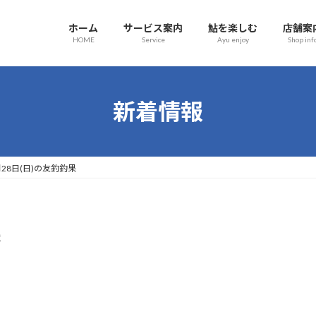
ホーム
サービス案内
鮎を楽しむ
店舗案
HOME
Service
Ayu enjoy
Shop inf
新着情報
月28日(日)の友釣釣果
果